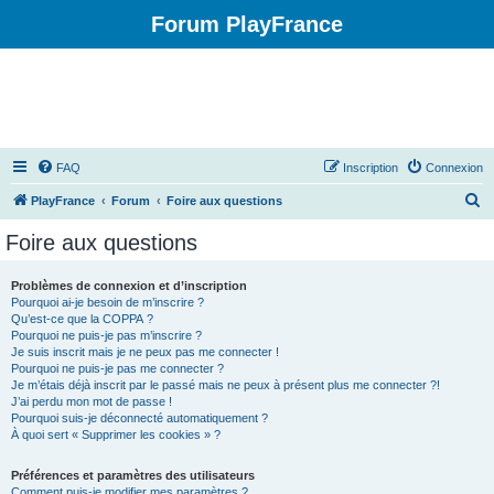
Forum PlayFrance
FAQ
Inscription
Connexion
R
PlayFrance
Forum
Foire aux questions
e
Foire aux questions
c
h
Problèmes de connexion et d’inscription
Pourquoi ai-je besoin de m’inscrire ?
e
Qu’est-ce que la COPPA ?
r
Pourquoi ne puis-je pas m’inscrire ?
Je suis inscrit mais je ne peux pas me connecter !
c
Pourquoi ne puis-je pas me connecter ?
Je m’étais déjà inscrit par le passé mais ne peux à présent plus me connecter ?!
h
J’ai perdu mon mot de passe !
e
Pourquoi suis-je déconnecté automatiquement ?
À quoi sert « Supprimer les cookies » ?
r
Préférences et paramètres des utilisateurs
Comment puis-je modifier mes paramètres ?