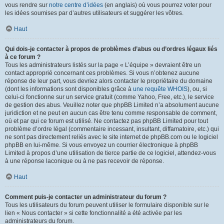
vous rendre sur
notre centre d’idées
(en anglais) où vous pourrez voter pour
les idées soumises par d’autres utilisateurs et suggérer les vôtres.
Haut
Qui dois-je contacter à propos de problèmes d’abus ou d’ordres légaux liés
à ce forum ?
Tous les administrateurs listés sur la page « L’équipe » devraient être un
contact approprié concernant ces problèmes. Si vous n’obtenez aucune
réponse de leur part, vous devriez alors contacter le propriétaire du domaine
(dont les informations sont disponibles grâce à
une requête WHOIS
), ou, si
celui-ci fonctionne sur un service gratuit (comme Yahoo, Free, etc.), le service
de gestion des abus. Veuillez noter que phpBB Limited n’a absolument aucune
juridiction et ne peut en aucun cas être tenu comme responsable de comment,
où et par qui ce forum est utilisé. Ne contactez pas phpBB Limited pour tout
problème d’ordre légal (commentaire incessant, insultant, diffamatoire, etc.) qui
ne sont pas directement reliés avec le site internet de phpBB.com ou le logiciel
phpBB en lui-même. Si vous envoyez un courrier électronique à phpBB
Limited à propos d’une utilisation de tierce partie de ce logiciel, attendez-vous
à une réponse laconique ou à ne pas recevoir de réponse.
Haut
Comment puis-je contacter un administrateur du forum ?
Tous les utilisateurs du forum peuvent utiliser le formulaire disponible sur le
lien « Nous contacter » si cette fonctionnalité a été activée par les
administrateurs du forum.