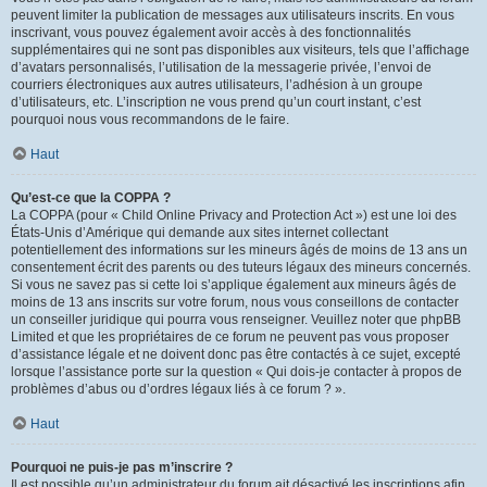
peuvent limiter la publication de messages aux utilisateurs inscrits. En vous
inscrivant, vous pouvez également avoir accès à des fonctionnalités
supplémentaires qui ne sont pas disponibles aux visiteurs, tels que l’affichage
d’avatars personnalisés, l’utilisation de la messagerie privée, l’envoi de
courriers électroniques aux autres utilisateurs, l’adhésion à un groupe
d’utilisateurs, etc. L’inscription ne vous prend qu’un court instant, c’est
pourquoi nous vous recommandons de le faire.
Haut
Qu’est-ce que la COPPA ?
La COPPA (pour « Child Online Privacy and Protection Act ») est une loi des
États-Unis d’Amérique qui demande aux sites internet collectant
potentiellement des informations sur les mineurs âgés de moins de 13 ans un
consentement écrit des parents ou des tuteurs légaux des mineurs concernés.
Si vous ne savez pas si cette loi s’applique également aux mineurs âgés de
moins de 13 ans inscrits sur votre forum, nous vous conseillons de contacter
un conseiller juridique qui pourra vous renseigner. Veuillez noter que phpBB
Limited et que les propriétaires de ce forum ne peuvent pas vous proposer
d’assistance légale et ne doivent donc pas être contactés à ce sujet, excepté
lorsque l’assistance porte sur la question « Qui dois-je contacter à propos de
problèmes d’abus ou d’ordres légaux liés à ce forum ? ».
Haut
Pourquoi ne puis-je pas m’inscrire ?
Il est possible qu’un administrateur du forum ait désactivé les inscriptions afin