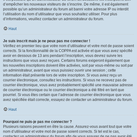
d’empêcher les nouveaux visiteurs de s’inscrire. De même, il est également
possible qu’un administrateur du forum ait banni votre adresse IP ou interdit
l’utilisation du nom d’utilisateur que vous souhaitez utiliser. Pour plus
d’informations, veuillez contacter un administrateur du forum.
Haut
Je suis inscrit mais je ne peux pas me connecter !
Vérifiez en premier lieu que votre nom d’utilisateur et votre mot de passe soient
corrects. Si la fonctionnalité de la COPPA est activée et que vous avez spécifié
avoir en dessous de 13 ans pendant l’inscription, vous devrez suivre les
instructions que vous avez reçues. Certains forums exigeront également que
les nouvelles inscriptions doivent être activées, soit par vous-même ou soit par
un administrateur, avant que vous puissiez ouvrir une session ; cette
information était présente lors de votre inscription. Si vous aviez reçu un
courrier électronique, consultez les instructions. Si vous ne recevez pas de
courrier électronique, vous avez probablement spécifié une mauvaise adresse
de courrier électronique ou le courrier électronique a été filtré en tant que
pourriel. Si vous êtes certain que l’adresse de courrier électronique que vous
avez spécifiée était correcte, essayez de contacter un administrateur du forum.
Haut
Pourquoi ne puis-je pas me connecter ?
Plusieurs raisons peuvent en être la cause. Assurez-vous avant tout que votre
nom d’utilisateur et votre mot de passe soient corrects. Si tel est le cas,
contactez un administrateur du forum afin de vous assurer de ne pas avoir été