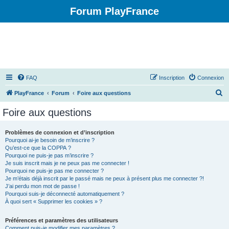
Forum PlayFrance
FAQ
Inscription
Connexion
R
PlayFrance
Forum
Foire aux questions
e
Foire aux questions
c
h
Problèmes de connexion et d’inscription
Pourquoi ai-je besoin de m’inscrire ?
e
Qu’est-ce que la COPPA ?
r
Pourquoi ne puis-je pas m’inscrire ?
Je suis inscrit mais je ne peux pas me connecter !
c
Pourquoi ne puis-je pas me connecter ?
Je m’étais déjà inscrit par le passé mais ne peux à présent plus me connecter ?!
h
J’ai perdu mon mot de passe !
e
Pourquoi suis-je déconnecté automatiquement ?
À quoi sert « Supprimer les cookies » ?
r
Préférences et paramètres des utilisateurs
Comment puis-je modifier mes paramètres ?