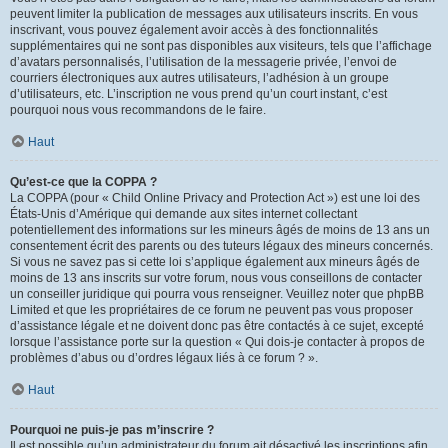
peuvent limiter la publication de messages aux utilisateurs inscrits. En vous
inscrivant, vous pouvez également avoir accès à des fonctionnalités
supplémentaires qui ne sont pas disponibles aux visiteurs, tels que l’affichage
d’avatars personnalisés, l’utilisation de la messagerie privée, l’envoi de
courriers électroniques aux autres utilisateurs, l’adhésion à un groupe
d’utilisateurs, etc. L’inscription ne vous prend qu’un court instant, c’est
pourquoi nous vous recommandons de le faire.
Haut
Qu’est-ce que la COPPA ?
La COPPA (pour « Child Online Privacy and Protection Act ») est une loi des
États-Unis d’Amérique qui demande aux sites internet collectant
potentiellement des informations sur les mineurs âgés de moins de 13 ans un
consentement écrit des parents ou des tuteurs légaux des mineurs concernés.
Si vous ne savez pas si cette loi s’applique également aux mineurs âgés de
moins de 13 ans inscrits sur votre forum, nous vous conseillons de contacter
un conseiller juridique qui pourra vous renseigner. Veuillez noter que phpBB
Limited et que les propriétaires de ce forum ne peuvent pas vous proposer
d’assistance légale et ne doivent donc pas être contactés à ce sujet, excepté
lorsque l’assistance porte sur la question « Qui dois-je contacter à propos de
problèmes d’abus ou d’ordres légaux liés à ce forum ? ».
Haut
Pourquoi ne puis-je pas m’inscrire ?
Il est possible qu’un administrateur du forum ait désactivé les inscriptions afin