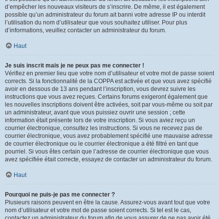
d’empêcher les nouveaux visiteurs de s’inscrire. De même, il est également
possible qu’un administrateur du forum ait banni votre adresse IP ou interdit
l’utilisation du nom d’utilisateur que vous souhaitez utiliser. Pour plus
d’informations, veuillez contacter un administrateur du forum.
Haut
Je suis inscrit mais je ne peux pas me connecter !
Vérifiez en premier lieu que votre nom d’utilisateur et votre mot de passe soient
corrects. Si la fonctionnalité de la COPPA est activée et que vous avez spécifié
avoir en dessous de 13 ans pendant l’inscription, vous devrez suivre les
instructions que vous avez reçues. Certains forums exigeront également que
les nouvelles inscriptions doivent être activées, soit par vous-même ou soit par
un administrateur, avant que vous puissiez ouvrir une session ; cette
information était présente lors de votre inscription. Si vous aviez reçu un
courrier électronique, consultez les instructions. Si vous ne recevez pas de
courrier électronique, vous avez probablement spécifié une mauvaise adresse
de courrier électronique ou le courrier électronique a été filtré en tant que
pourriel. Si vous êtes certain que l’adresse de courrier électronique que vous
avez spécifiée était correcte, essayez de contacter un administrateur du forum.
Haut
Pourquoi ne puis-je pas me connecter ?
Plusieurs raisons peuvent en être la cause. Assurez-vous avant tout que votre
nom d’utilisateur et votre mot de passe soient corrects. Si tel est le cas,
contactez un administrateur du forum afin de vous assurer de ne pas avoir été