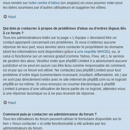
vous rendre sur
notre centre d’idées
(en anglais) où vous pourrez voter pour
les idées soumises par d’autres utilisateurs et suggérer les vôtres.
Haut
Qui dois-je contacter à propos de problèmes d’abus ou d’ordres légaux liés
à ce forum ?
Tous les administrateurs listés sur la page « L’équipe » devraient être un
contact approprié concernant ces problèmes. Si vous n’obtenez aucune
réponse de leur part, vous devriez alors contacter le propriétaire du domaine
(dont les informations sont disponibles grâce à
une requête WHOIS
), ou, si
celui-ci fonctionne sur un service gratuit (comme Yahoo, Free, etc.), le service
de gestion des abus. Veuillez noter que phpBB Limited n’a absolument aucune
juridiction et ne peut en aucun cas être tenu comme responsable de comment,
où et par qui ce forum est utilisé. Ne contactez pas phpBB Limited pour tout
problème d’ordre légal (commentaire incessant, insultant, diffamatoire, etc.) qui
ne sont pas directement reliés avec le site internet de phpBB.com ou le logiciel
phpBB en lui-même. Si vous envoyez un courrier électronique à phpBB
Limited à propos d’une utilisation de tierce partie de ce logiciel, attendez-vous
à une réponse laconique ou à ne pas recevoir de réponse.
Haut
Comment puis-je contacter un administrateur du forum ?
Tous les utilisateurs du forum peuvent utiliser le formulaire disponible sur le
lien « Nous contacter » si cette fonctionnalité a été activée par les
administrateurs du forum.