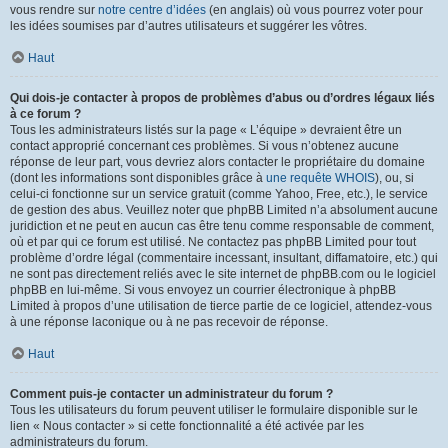
vous rendre sur
notre centre d’idées
(en anglais) où vous pourrez voter pour
les idées soumises par d’autres utilisateurs et suggérer les vôtres.
Haut
Qui dois-je contacter à propos de problèmes d’abus ou d’ordres légaux liés
à ce forum ?
Tous les administrateurs listés sur la page « L’équipe » devraient être un
contact approprié concernant ces problèmes. Si vous n’obtenez aucune
réponse de leur part, vous devriez alors contacter le propriétaire du domaine
(dont les informations sont disponibles grâce à
une requête WHOIS
), ou, si
celui-ci fonctionne sur un service gratuit (comme Yahoo, Free, etc.), le service
de gestion des abus. Veuillez noter que phpBB Limited n’a absolument aucune
juridiction et ne peut en aucun cas être tenu comme responsable de comment,
où et par qui ce forum est utilisé. Ne contactez pas phpBB Limited pour tout
problème d’ordre légal (commentaire incessant, insultant, diffamatoire, etc.) qui
ne sont pas directement reliés avec le site internet de phpBB.com ou le logiciel
phpBB en lui-même. Si vous envoyez un courrier électronique à phpBB
Limited à propos d’une utilisation de tierce partie de ce logiciel, attendez-vous
à une réponse laconique ou à ne pas recevoir de réponse.
Haut
Comment puis-je contacter un administrateur du forum ?
Tous les utilisateurs du forum peuvent utiliser le formulaire disponible sur le
lien « Nous contacter » si cette fonctionnalité a été activée par les
administrateurs du forum.