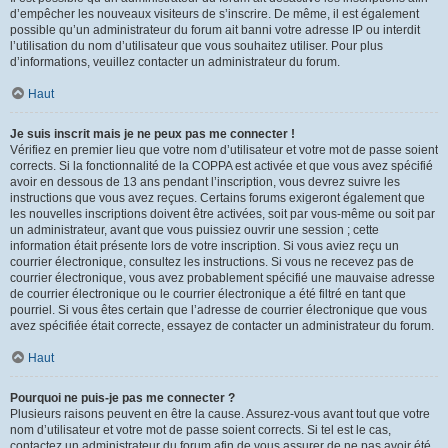
d’empêcher les nouveaux visiteurs de s’inscrire. De même, il est également
possible qu’un administrateur du forum ait banni votre adresse IP ou interdit
l’utilisation du nom d’utilisateur que vous souhaitez utiliser. Pour plus
d’informations, veuillez contacter un administrateur du forum.
Haut
Je suis inscrit mais je ne peux pas me connecter !
Vérifiez en premier lieu que votre nom d’utilisateur et votre mot de passe soient
corrects. Si la fonctionnalité de la COPPA est activée et que vous avez spécifié
avoir en dessous de 13 ans pendant l’inscription, vous devrez suivre les
instructions que vous avez reçues. Certains forums exigeront également que
les nouvelles inscriptions doivent être activées, soit par vous-même ou soit par
un administrateur, avant que vous puissiez ouvrir une session ; cette
information était présente lors de votre inscription. Si vous aviez reçu un
courrier électronique, consultez les instructions. Si vous ne recevez pas de
courrier électronique, vous avez probablement spécifié une mauvaise adresse
de courrier électronique ou le courrier électronique a été filtré en tant que
pourriel. Si vous êtes certain que l’adresse de courrier électronique que vous
avez spécifiée était correcte, essayez de contacter un administrateur du forum.
Haut
Pourquoi ne puis-je pas me connecter ?
Plusieurs raisons peuvent en être la cause. Assurez-vous avant tout que votre
nom d’utilisateur et votre mot de passe soient corrects. Si tel est le cas,
contactez un administrateur du forum afin de vous assurer de ne pas avoir été