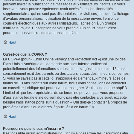
peuvent limiter la publication de messages aux utilisateurs inscrits. En vous
inscrivant, vous pouvez également avoir accès à des fonctionnalités
supplémentaires qui ne sont pas disponibles aux visiteurs, tels que l’affichage
d’avatars personnalisés, l’utilisation de la messagerie privée, l’envoi de
courriers électroniques aux autres utilisateurs, l’adhésion à un groupe
d’utilisateurs, etc. L’inscription ne vous prend qu’un court instant, c’est
pourquoi nous vous recommandons de le faire.
Haut
Qu’est-ce que la COPPA ?
La COPPA (pour « Child Online Privacy and Protection Act ») est une loi des
États-Unis d’Amérique qui demande aux sites internet collectant
potentiellement des informations sur les mineurs âgés de moins de 13 ans un
consentement écrit des parents ou des tuteurs légaux des mineurs concernés.
Si vous ne savez pas si cette loi s’applique également aux mineurs âgés de
moins de 13 ans inscrits sur votre forum, nous vous conseillons de contacter
un conseiller juridique qui pourra vous renseigner. Veuillez noter que phpBB
Limited et que les propriétaires de ce forum ne peuvent pas vous proposer
d’assistance légale et ne doivent donc pas être contactés à ce sujet, excepté
lorsque l’assistance porte sur la question « Qui dois-je contacter à propos de
problèmes d’abus ou d’ordres légaux liés à ce forum ? ».
Haut
Pourquoi ne puis-je pas m’inscrire ?
Il est possible qu’un administrateur du forum ait désactivé les inscriptions afin