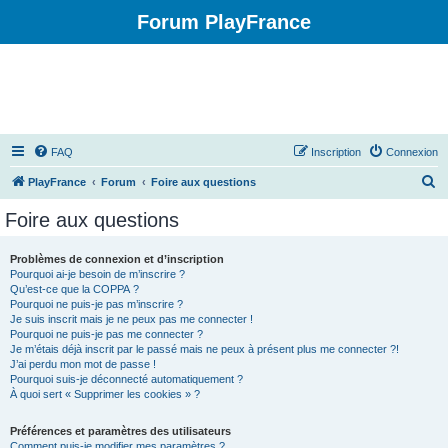
Forum PlayFrance
FAQ
Inscription
Connexion
R
PlayFrance
Forum
Foire aux questions
e
Foire aux questions
c
h
Problèmes de connexion et d’inscription
Pourquoi ai-je besoin de m’inscrire ?
e
Qu’est-ce que la COPPA ?
r
Pourquoi ne puis-je pas m’inscrire ?
Je suis inscrit mais je ne peux pas me connecter !
c
Pourquoi ne puis-je pas me connecter ?
Je m’étais déjà inscrit par le passé mais ne peux à présent plus me connecter ?!
h
J’ai perdu mon mot de passe !
e
Pourquoi suis-je déconnecté automatiquement ?
À quoi sert « Supprimer les cookies » ?
r
Préférences et paramètres des utilisateurs
Comment puis-je modifier mes paramètres ?