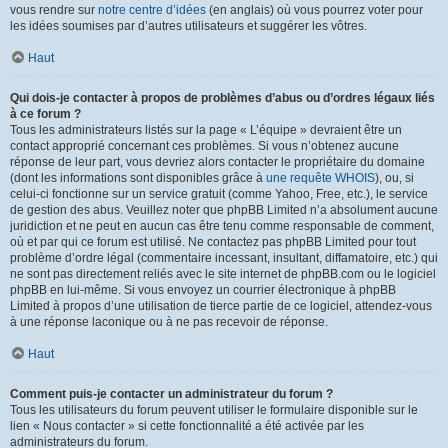
vous rendre sur
notre centre d’idées
(en anglais) où vous pourrez voter pour
les idées soumises par d’autres utilisateurs et suggérer les vôtres.
Haut
Qui dois-je contacter à propos de problèmes d’abus ou d’ordres légaux liés
à ce forum ?
Tous les administrateurs listés sur la page « L’équipe » devraient être un
contact approprié concernant ces problèmes. Si vous n’obtenez aucune
réponse de leur part, vous devriez alors contacter le propriétaire du domaine
(dont les informations sont disponibles grâce à
une requête WHOIS
), ou, si
celui-ci fonctionne sur un service gratuit (comme Yahoo, Free, etc.), le service
de gestion des abus. Veuillez noter que phpBB Limited n’a absolument aucune
juridiction et ne peut en aucun cas être tenu comme responsable de comment,
où et par qui ce forum est utilisé. Ne contactez pas phpBB Limited pour tout
problème d’ordre légal (commentaire incessant, insultant, diffamatoire, etc.) qui
ne sont pas directement reliés avec le site internet de phpBB.com ou le logiciel
phpBB en lui-même. Si vous envoyez un courrier électronique à phpBB
Limited à propos d’une utilisation de tierce partie de ce logiciel, attendez-vous
à une réponse laconique ou à ne pas recevoir de réponse.
Haut
Comment puis-je contacter un administrateur du forum ?
Tous les utilisateurs du forum peuvent utiliser le formulaire disponible sur le
lien « Nous contacter » si cette fonctionnalité a été activée par les
administrateurs du forum.