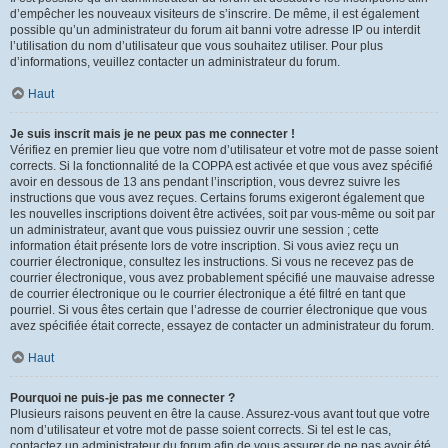
d’empêcher les nouveaux visiteurs de s’inscrire. De même, il est également
possible qu’un administrateur du forum ait banni votre adresse IP ou interdit
l’utilisation du nom d’utilisateur que vous souhaitez utiliser. Pour plus
d’informations, veuillez contacter un administrateur du forum.
Haut
Je suis inscrit mais je ne peux pas me connecter !
Vérifiez en premier lieu que votre nom d’utilisateur et votre mot de passe soient
corrects. Si la fonctionnalité de la COPPA est activée et que vous avez spécifié
avoir en dessous de 13 ans pendant l’inscription, vous devrez suivre les
instructions que vous avez reçues. Certains forums exigeront également que
les nouvelles inscriptions doivent être activées, soit par vous-même ou soit par
un administrateur, avant que vous puissiez ouvrir une session ; cette
information était présente lors de votre inscription. Si vous aviez reçu un
courrier électronique, consultez les instructions. Si vous ne recevez pas de
courrier électronique, vous avez probablement spécifié une mauvaise adresse
de courrier électronique ou le courrier électronique a été filtré en tant que
pourriel. Si vous êtes certain que l’adresse de courrier électronique que vous
avez spécifiée était correcte, essayez de contacter un administrateur du forum.
Haut
Pourquoi ne puis-je pas me connecter ?
Plusieurs raisons peuvent en être la cause. Assurez-vous avant tout que votre
nom d’utilisateur et votre mot de passe soient corrects. Si tel est le cas,
contactez un administrateur du forum afin de vous assurer de ne pas avoir été