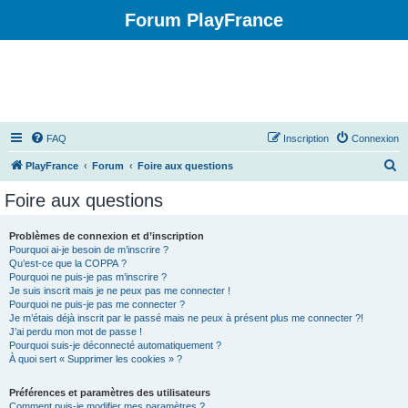
Forum PlayFrance
FAQ
Inscription
Connexion
R
PlayFrance
Forum
Foire aux questions
e
Foire aux questions
c
h
Problèmes de connexion et d’inscription
Pourquoi ai-je besoin de m’inscrire ?
e
Qu’est-ce que la COPPA ?
r
Pourquoi ne puis-je pas m’inscrire ?
Je suis inscrit mais je ne peux pas me connecter !
c
Pourquoi ne puis-je pas me connecter ?
Je m’étais déjà inscrit par le passé mais ne peux à présent plus me connecter ?!
h
J’ai perdu mon mot de passe !
e
Pourquoi suis-je déconnecté automatiquement ?
À quoi sert « Supprimer les cookies » ?
r
Préférences et paramètres des utilisateurs
Comment puis-je modifier mes paramètres ?