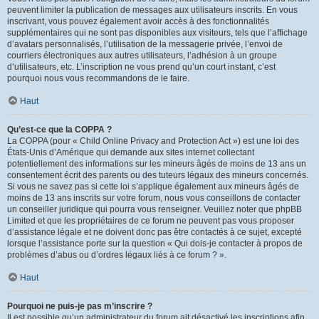
peuvent limiter la publication de messages aux utilisateurs inscrits. En vous
inscrivant, vous pouvez également avoir accès à des fonctionnalités
supplémentaires qui ne sont pas disponibles aux visiteurs, tels que l’affichage
d’avatars personnalisés, l’utilisation de la messagerie privée, l’envoi de
courriers électroniques aux autres utilisateurs, l’adhésion à un groupe
d’utilisateurs, etc. L’inscription ne vous prend qu’un court instant, c’est
pourquoi nous vous recommandons de le faire.
Haut
Qu’est-ce que la COPPA ?
La COPPA (pour « Child Online Privacy and Protection Act ») est une loi des
États-Unis d’Amérique qui demande aux sites internet collectant
potentiellement des informations sur les mineurs âgés de moins de 13 ans un
consentement écrit des parents ou des tuteurs légaux des mineurs concernés.
Si vous ne savez pas si cette loi s’applique également aux mineurs âgés de
moins de 13 ans inscrits sur votre forum, nous vous conseillons de contacter
un conseiller juridique qui pourra vous renseigner. Veuillez noter que phpBB
Limited et que les propriétaires de ce forum ne peuvent pas vous proposer
d’assistance légale et ne doivent donc pas être contactés à ce sujet, excepté
lorsque l’assistance porte sur la question « Qui dois-je contacter à propos de
problèmes d’abus ou d’ordres légaux liés à ce forum ? ».
Haut
Pourquoi ne puis-je pas m’inscrire ?
Il est possible qu’un administrateur du forum ait désactivé les inscriptions afin