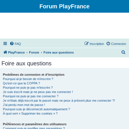
Forum PlayFrance
FAQ
Inscription
Connexion
R
PlayFrance
Forum
Foire aux questions
e
Foire aux questions
c
h
Problèmes de connexion et d’inscription
Pourquoi ai-je besoin de m’inscrire ?
e
Qu’est-ce que la COPPA ?
r
Pourquoi ne puis-je pas m’inscrire ?
Je suis inscrit mais je ne peux pas me connecter !
c
Pourquoi ne puis-je pas me connecter ?
Je m’étais déjà inscrit par le passé mais ne peux à présent plus me connecter ?!
h
J’ai perdu mon mot de passe !
e
Pourquoi suis-je déconnecté automatiquement ?
À quoi sert « Supprimer les cookies » ?
r
Préférences et paramètres des utilisateurs
Comment puis-je modifier mes paramètres ?