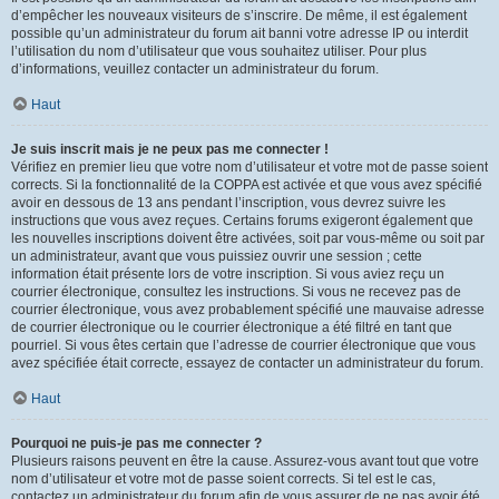
d’empêcher les nouveaux visiteurs de s’inscrire. De même, il est également
possible qu’un administrateur du forum ait banni votre adresse IP ou interdit
l’utilisation du nom d’utilisateur que vous souhaitez utiliser. Pour plus
d’informations, veuillez contacter un administrateur du forum.
Haut
Je suis inscrit mais je ne peux pas me connecter !
Vérifiez en premier lieu que votre nom d’utilisateur et votre mot de passe soient
corrects. Si la fonctionnalité de la COPPA est activée et que vous avez spécifié
avoir en dessous de 13 ans pendant l’inscription, vous devrez suivre les
instructions que vous avez reçues. Certains forums exigeront également que
les nouvelles inscriptions doivent être activées, soit par vous-même ou soit par
un administrateur, avant que vous puissiez ouvrir une session ; cette
information était présente lors de votre inscription. Si vous aviez reçu un
courrier électronique, consultez les instructions. Si vous ne recevez pas de
courrier électronique, vous avez probablement spécifié une mauvaise adresse
de courrier électronique ou le courrier électronique a été filtré en tant que
pourriel. Si vous êtes certain que l’adresse de courrier électronique que vous
avez spécifiée était correcte, essayez de contacter un administrateur du forum.
Haut
Pourquoi ne puis-je pas me connecter ?
Plusieurs raisons peuvent en être la cause. Assurez-vous avant tout que votre
nom d’utilisateur et votre mot de passe soient corrects. Si tel est le cas,
contactez un administrateur du forum afin de vous assurer de ne pas avoir été