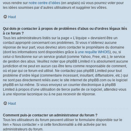
vous rendre sur
notre centre d’idées
(en anglais) où vous pourrez voter pour
les idées soumises par d’autres utilisateurs et suggérer les vôtres.
Haut
Qui dois-je contacter à propos de problèmes d’abus ou d’ordres légaux liés
à ce forum ?
Tous les administrateurs listés sur la page « L’équipe » devraient être un
contact approprié concernant ces problèmes. Si vous n’obtenez aucune
réponse de leur part, vous devriez alors contacter le propriétaire du domaine
(dont les informations sont disponibles grâce à
une requête WHOIS
), ou, si
celui-ci fonctionne sur un service gratuit (comme Yahoo, Free, etc.), le service
de gestion des abus. Veuillez noter que phpBB Limited n’a absolument aucune
juridiction et ne peut en aucun cas être tenu comme responsable de comment,
où et par qui ce forum est utilisé. Ne contactez pas phpBB Limited pour tout
problème d’ordre légal (commentaire incessant, insultant, diffamatoire, etc.) qui
ne sont pas directement reliés avec le site internet de phpBB.com ou le logiciel
phpBB en lui-même. Si vous envoyez un courrier électronique à phpBB
Limited à propos d’une utilisation de tierce partie de ce logiciel, attendez-vous
à une réponse laconique ou à ne pas recevoir de réponse.
Haut
Comment puis-je contacter un administrateur du forum ?
Tous les utilisateurs du forum peuvent utiliser le formulaire disponible sur le
lien « Nous contacter » si cette fonctionnalité a été activée par les
administrateurs du forum.