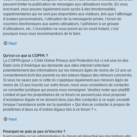
peuvent limiter la publication de messages aux utilisateurs inscrits. En vous
inscrivant, vous pouvez également avoir accès à des fonctionnalités
supplémentaires qui ne sont pas disponibles aux visiteurs, tels que l’affichage
d’avatars personnalisés, l’utilisation de la messagerie privée, l’envoi de
courriers électroniques aux autres utilisateurs, l’adhésion à un groupe
d’utilisateurs, etc. L’inscription ne vous prend qu’un court instant, c’est
pourquoi nous vous recommandons de le faire.
Haut
Qu’est-ce que la COPPA ?
La COPPA (pour « Child Online Privacy and Protection Act ») est une loi des
États-Unis d’Amérique qui demande aux sites internet collectant
potentiellement des informations sur les mineurs âgés de moins de 13 ans un
consentement écrit des parents ou des tuteurs légaux des mineurs concernés.
Si vous ne savez pas si cette loi s’applique également aux mineurs âgés de
moins de 13 ans inscrits sur votre forum, nous vous conseillons de contacter
un conseiller juridique qui pourra vous renseigner. Veuillez noter que phpBB
Limited et que les propriétaires de ce forum ne peuvent pas vous proposer
d’assistance légale et ne doivent donc pas être contactés à ce sujet, excepté
lorsque l’assistance porte sur la question « Qui dois-je contacter à propos de
problèmes d’abus ou d’ordres légaux liés à ce forum ? ».
Haut
Pourquoi ne puis-je pas m’inscrire ?
Il est possible qu’un administrateur du forum ait désactivé les inscriptions afin