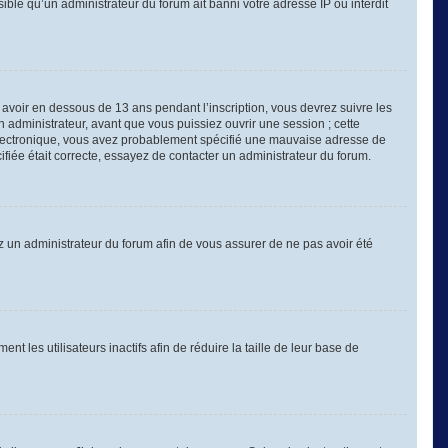
sible qu’un administrateur du forum ait banni votre adresse IP ou interdit
é avoir en dessous de 13 ans pendant l’inscription, vous devrez suivre les
 administrateur, avant que vous puissiez ouvrir une session ; cette
er électronique, vous avez probablement spécifié une mauvaise adresse de
cifiée était correcte, essayez de contacter un administrateur du forum.
tez un administrateur du forum afin de vous assurer de ne pas avoir été
les utilisateurs inactifs afin de réduire la taille de leur base de