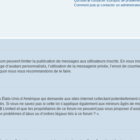
Qui dois-je contacter à propos de problèmes
Comment puis-je contacter un administrate
orum peuvent limiter la publication de messages aux utilisateurs inscrits. En vous i
ge d’avatars personnalisés, l’utilisation de la messagerie privée, l’envoi de courri
pourquoi nous vous recommandons de le faire.
es États-Unis d’Amérique qui demande aux sites internet collectant potentiellement
s. Si vous ne savez pas si cette loi s’applique également aux mineurs âgés de moin
B Limited et que les propriétaires de ce forum ne peuvent pas vous proposer d’assi
 de problèmes d’abus ou d’ordres légaux liés à ce forum ? ».