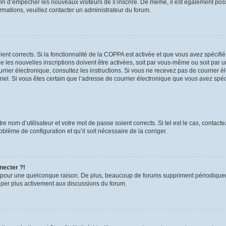
 afin d’empêcher les nouveaux visiteurs de s’inscrire. De même, il est également pos
formations, veuillez contacter un administrateur du forum.
oient corrects. Si la fonctionnalité de la COPPA est activée et que vous avez spécifi
les nouvelles inscriptions doivent être activées, soit par vous-même ou soit par un
 courrier électronique, consultez les instructions. Si vous ne recevez pas de courri
urriel. Si vous êtes certain que l’adresse de courrier électronique que vous avez spé
e nom d’utilisateur et votre mot de passe soient corrects. Si tel est le cas, contac
roblème de configuration et qu’il soit nécessaire de la corriger.
necter ?!
 pour une quelconque raison. De plus, beaucoup de forums suppriment périodiquement 
ciper plus activement aux discussions du forum.