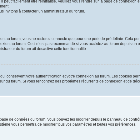
 peut facilement être réinitialisé. Veuillez vous rendre sur la page de connexion et
ement.
us invitons à contacter un administrateur du forum.
on au forum, vous ne resterez connecté que pour une période prédéfinie. Cela permet
nexion au forum. Ceci n’est pas recommandé si vous accédez au forum depuis un ordi
istrateur du forum ait désactivé cette fonctionnalité.
ui conservent votre authentification et votre connexion au forum. Les cookies perm
rateur du forum. Si vous rencontrez des problèmes récurrents de connexion et de d
la base de données du forum. Vous pouvez les modifier depuis le panneau de contrôle
système vous permettra de modifier tous vos paramètres et toutes vos préférences.