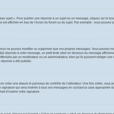
au sujet ». Pour publier une réponse à un sujet ou un message, cliquez sur le bout
s est affichée en bas de l’écran du forum ou du sujet. Par exemple : vous pouvez 
vous ne pouvez modifier ou supprimer que vos propres messages. Vous pouvez mod
 déjà répondu à votre message, un petit texte situé en dessous du message affichera
on effectuée par un modérateur ou un administrateur, bien qu’ils puissent rédiger une
 réponse a été publiée.
n créer une depuis le panneau de contrôle de l’utilisateur. Une fois créée, vous p
e signature qui sera insérée à tous vos messages en cochant la case appropriée dans
ait d’insérer votre signature.