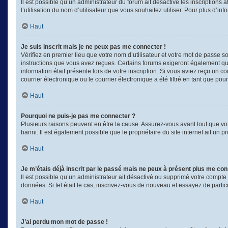
Il est possible qu’un administrateur du forum ait désactivé les inscriptions
l’utilisation du nom d’utilisateur que vous souhaitez utiliser. Pour plus d’in
Haut
Je suis inscrit mais je ne peux pas me connecter !
Vérifiez en premier lieu que votre nom d’utilisateur et votre mot de passe s
instructions que vous avez reçues. Certains forums exigeront également que 
information était présente lors de votre inscription. Si vous aviez reçu un
courrier électronique ou le courrier électronique a été filtré en tant que po
Haut
Pourquoi ne puis-je pas me connecter ?
Plusieurs raisons peuvent en être la cause. Assurez-vous avant tout que votr
banni. Il est également possible que le propriétaire du site internet ait un p
Haut
Je m’étais déjà inscrit par le passé mais ne peux à présent plus me con
Il est possible qu’un administrateur ait désactivé ou supprimé votre compte
données. Si tel était le cas, inscrivez-vous de nouveau et essayez de parti
Haut
J’ai perdu mon mot de passe !