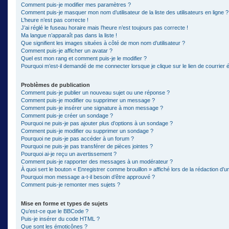
Comment puis-je modifier mes paramètres ?
Comment puis-je masquer mon nom d’utilisateur de la liste des utilisateurs en ligne ?
L’heure n’est pas correcte !
J’ai réglé le fuseau horaire mais l’heure n’est toujours pas correcte !
Ma langue n’apparaît pas dans la liste !
Que signifient les images situées à côté de mon nom d’utilisateur ?
Comment puis-je afficher un avatar ?
Quel est mon rang et comment puis-je le modifier ?
Pourquoi m’est-il demandé de me connecter lorsque je clique sur le lien de courrier él
Problèmes de publication
Comment puis-je publier un nouveau sujet ou une réponse ?
Comment puis-je modifier ou supprimer un message ?
Comment puis-je insérer une signature à mon message ?
Comment puis-je créer un sondage ?
Pourquoi ne puis-je pas ajouter plus d’options à un sondage ?
Comment puis-je modifier ou supprimer un sondage ?
Pourquoi ne puis-je pas accéder à un forum ?
Pourquoi ne puis-je pas transférer de pièces jointes ?
Pourquoi ai-je reçu un avertissement ?
Comment puis-je rapporter des messages à un modérateur ?
À quoi sert le bouton « Enregistrer comme brouillon » affiché lors de la rédaction d’un
Pourquoi mon message a-t-il besoin d’être approuvé ?
Comment puis-je remonter mes sujets ?
Mise en forme et types de sujets
Qu’est-ce que le BBCode ?
Puis-je insérer du code HTML ?
Que sont les émoticônes ?