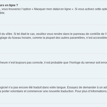
urs en ligne ?
, vous trouverez l’option « Masquer mon statut en ligne ». Si vous activez cette op
ble.
nt du vôtre. Si tel était le cas, veuillez vous rendre dans le panneau de contrôle de l
lage du fuseau horaire, comme la plupart des autres paramètres, n’est accessible qu’
’heure n’est toujours pas correcte, il est probable que l’horloge du serveur soit er
e logiciel n’a pas encore été traduit dans votre langue. Essayez de demander à un adm
ous porter volontaire et commencer une nouvelle traduction. Pour plus d’informations