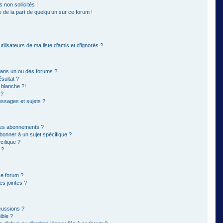
non sollicités !
e de la part de quelqu’un sur ce forum !
ilisateurs de ma liste d’amis et d’ignorés ?
dans un ou des forums ?
sultat ?
 blanche ?!
 ?
ssages et sujets ?
t les abonnements ?
bonner à un sujet spécifique ?
ifique ?
 ?
ce forum ?
s jointes ?
cussions ?
ible ?