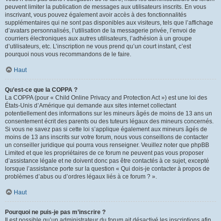
peuvent limiter la publication de messages aux utilisateurs inscrits. En vous
inscrivant, vous pouvez également avoir accès à des fonctionnalités
supplémentaires qui ne sont pas disponibles aux visiteurs, tels que l’affichage
d’avatars personnalisés, l’utilisation de la messagerie privée, l’envoi de
courriers électroniques aux autres utilisateurs, l’adhésion à un groupe
d’utilisateurs, etc. L’inscription ne vous prend qu’un court instant, c’est
pourquoi nous vous recommandons de le faire.
Haut
Qu’est-ce que la COPPA ?
La COPPA (pour « Child Online Privacy and Protection Act ») est une loi des
États-Unis d’Amérique qui demande aux sites internet collectant
potentiellement des informations sur les mineurs âgés de moins de 13 ans un
consentement écrit des parents ou des tuteurs légaux des mineurs concernés.
Si vous ne savez pas si cette loi s’applique également aux mineurs âgés de
moins de 13 ans inscrits sur votre forum, nous vous conseillons de contacter
un conseiller juridique qui pourra vous renseigner. Veuillez noter que phpBB
Limited et que les propriétaires de ce forum ne peuvent pas vous proposer
d’assistance légale et ne doivent donc pas être contactés à ce sujet, excepté
lorsque l’assistance porte sur la question « Qui dois-je contacter à propos de
problèmes d’abus ou d’ordres légaux liés à ce forum ? ».
Haut
Pourquoi ne puis-je pas m’inscrire ?
Il est possible qu’un administrateur du forum ait désactivé les inscriptions afin