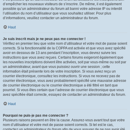
d’empêcher les nouveaux visiteurs de s’inscrire. De même, il est également
possible qu’un administrateur du forum ait banni votre adresse IP ou interdit
l’utilisation du nom d’utilisateur que vous souhaitez utiliser. Pour plus
d’informations, veuillez contacter un administrateur du forum.
Haut
Je suis inscrit mais je ne peux pas me connecter !
Vérifiez en premier lieu que votre nom d’utilisateur et votre mot de passe soient
corrects. Si la fonctionnalité de la COPPA est activée et que vous avez spécifié
avoir en dessous de 13 ans pendant l’inscription, vous devrez suivre les
instructions que vous avez reçues. Certains forums exigeront également que
les nouvelles inscriptions doivent être activées, soit par vous-même ou soit par
un administrateur, avant que vous puissiez ouvrir une session ; cette
information était présente lors de votre inscription. Si vous aviez reçu un
courrier électronique, consultez les instructions. Si vous ne recevez pas de
courrier électronique, vous avez probablement spécifié une mauvaise adresse
de courrier électronique ou le courrier électronique a été filtré en tant que
pourriel. Si vous êtes certain que l’adresse de courrier électronique que vous
avez spécifiée était correcte, essayez de contacter un administrateur du forum.
Haut
Pourquoi ne puis-je pas me connecter ?
Plusieurs raisons peuvent en être la cause. Assurez-vous avant tout que votre
nom d’utilisateur et votre mot de passe soient corrects. Si tel est le cas,
contactez un administrateur du forum afin de vous assurer de ne pas avoir été