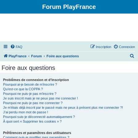
Forum PlayFrance
FAQ
Inscription
Connexion
R
PlayFrance
Forum
Foire aux questions
e
Foire aux questions
c
h
Problèmes de connexion et d’inscription
Pourquoi ai-je besoin de m’inscrire ?
e
Qu’est-ce que la COPPA ?
r
Pourquoi ne puis-je pas m’inscrire ?
Je suis inscrit mais je ne peux pas me connecter !
c
Pourquoi ne puis-je pas me connecter ?
Je m’étais déjà inscrit par le passé mais ne peux à présent plus me connecter ?!
h
J’ai perdu mon mot de passe !
e
Pourquoi suis-je déconnecté automatiquement ?
À quoi sert « Supprimer les cookies » ?
r
Préférences et paramètres des utilisateurs
Comment puis-je modifier mes paramètres ?