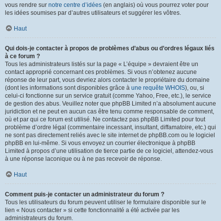
vous rendre sur
notre centre d’idées
(en anglais) où vous pourrez voter pour
les idées soumises par d’autres utilisateurs et suggérer les vôtres.
Haut
Qui dois-je contacter à propos de problèmes d’abus ou d’ordres légaux liés
à ce forum ?
Tous les administrateurs listés sur la page « L’équipe » devraient être un
contact approprié concernant ces problèmes. Si vous n’obtenez aucune
réponse de leur part, vous devriez alors contacter le propriétaire du domaine
(dont les informations sont disponibles grâce à
une requête WHOIS
), ou, si
celui-ci fonctionne sur un service gratuit (comme Yahoo, Free, etc.), le service
de gestion des abus. Veuillez noter que phpBB Limited n’a absolument aucune
juridiction et ne peut en aucun cas être tenu comme responsable de comment,
où et par qui ce forum est utilisé. Ne contactez pas phpBB Limited pour tout
problème d’ordre légal (commentaire incessant, insultant, diffamatoire, etc.) qui
ne sont pas directement reliés avec le site internet de phpBB.com ou le logiciel
phpBB en lui-même. Si vous envoyez un courrier électronique à phpBB
Limited à propos d’une utilisation de tierce partie de ce logiciel, attendez-vous
à une réponse laconique ou à ne pas recevoir de réponse.
Haut
Comment puis-je contacter un administrateur du forum ?
Tous les utilisateurs du forum peuvent utiliser le formulaire disponible sur le
lien « Nous contacter » si cette fonctionnalité a été activée par les
administrateurs du forum.