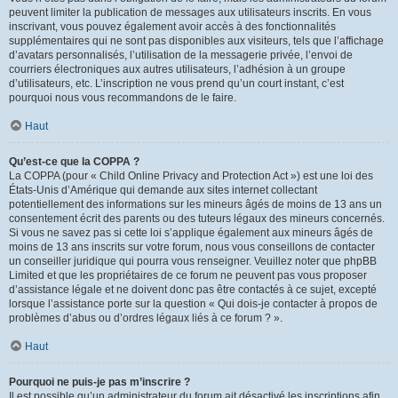
peuvent limiter la publication de messages aux utilisateurs inscrits. En vous
inscrivant, vous pouvez également avoir accès à des fonctionnalités
supplémentaires qui ne sont pas disponibles aux visiteurs, tels que l’affichage
d’avatars personnalisés, l’utilisation de la messagerie privée, l’envoi de
courriers électroniques aux autres utilisateurs, l’adhésion à un groupe
d’utilisateurs, etc. L’inscription ne vous prend qu’un court instant, c’est
pourquoi nous vous recommandons de le faire.
Haut
Qu’est-ce que la COPPA ?
La COPPA (pour « Child Online Privacy and Protection Act ») est une loi des
États-Unis d’Amérique qui demande aux sites internet collectant
potentiellement des informations sur les mineurs âgés de moins de 13 ans un
consentement écrit des parents ou des tuteurs légaux des mineurs concernés.
Si vous ne savez pas si cette loi s’applique également aux mineurs âgés de
moins de 13 ans inscrits sur votre forum, nous vous conseillons de contacter
un conseiller juridique qui pourra vous renseigner. Veuillez noter que phpBB
Limited et que les propriétaires de ce forum ne peuvent pas vous proposer
d’assistance légale et ne doivent donc pas être contactés à ce sujet, excepté
lorsque l’assistance porte sur la question « Qui dois-je contacter à propos de
problèmes d’abus ou d’ordres légaux liés à ce forum ? ».
Haut
Pourquoi ne puis-je pas m’inscrire ?
Il est possible qu’un administrateur du forum ait désactivé les inscriptions afin