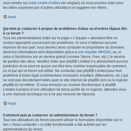
vous rendre sur
notre centre d’idées
(en anglais) où vous pourrez voter pour
les idées soumises par d’autres utilisateurs et suggérer les vôtres.
Haut
Qui dois-je contacter à propos de problèmes d’abus ou d’ordres légaux liés
à ce forum ?
Tous les administrateurs listés sur la page « L’équipe » devraient être un
contact approprié concernant ces problèmes. Si vous n’obtenez aucune
réponse de leur part, vous devriez alors contacter le propriétaire du domaine
(dont les informations sont disponibles grâce à
une requête WHOIS
), ou, si
celui-ci fonctionne sur un service gratuit (comme Yahoo, Free, etc.), le service
de gestion des abus. Veuillez noter que phpBB Limited n’a absolument aucune
juridiction et ne peut en aucun cas être tenu comme responsable de comment,
où et par qui ce forum est utilisé. Ne contactez pas phpBB Limited pour tout
problème d’ordre légal (commentaire incessant, insultant, diffamatoire, etc.) qui
ne sont pas directement reliés avec le site internet de phpBB.com ou le logiciel
phpBB en lui-même. Si vous envoyez un courrier électronique à phpBB
Limited à propos d’une utilisation de tierce partie de ce logiciel, attendez-vous
à une réponse laconique ou à ne pas recevoir de réponse.
Haut
Comment puis-je contacter un administrateur du forum ?
Tous les utilisateurs du forum peuvent utiliser le formulaire disponible sur le
lien « Nous contacter » si cette fonctionnalité a été activée par les
administrateurs du forum.