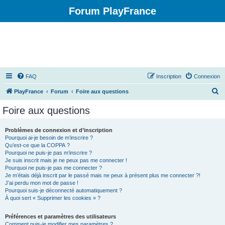
Forum PlayFrance
FAQ
Inscription
Connexion
R
PlayFrance
Forum
Foire aux questions
e
Foire aux questions
c
h
Problèmes de connexion et d’inscription
Pourquoi ai-je besoin de m’inscrire ?
e
Qu’est-ce que la COPPA ?
r
Pourquoi ne puis-je pas m’inscrire ?
Je suis inscrit mais je ne peux pas me connecter !
c
Pourquoi ne puis-je pas me connecter ?
Je m’étais déjà inscrit par le passé mais ne peux à présent plus me connecter ?!
h
J’ai perdu mon mot de passe !
e
Pourquoi suis-je déconnecté automatiquement ?
À quoi sert « Supprimer les cookies » ?
r
Préférences et paramètres des utilisateurs
Comment puis-je modifier mes paramètres ?