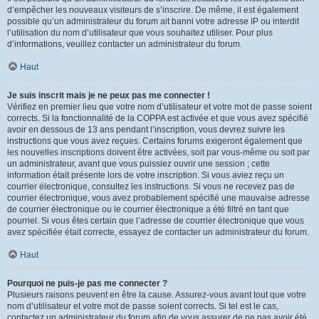
d’empêcher les nouveaux visiteurs de s’inscrire. De même, il est également
possible qu’un administrateur du forum ait banni votre adresse IP ou interdit
l’utilisation du nom d’utilisateur que vous souhaitez utiliser. Pour plus
d’informations, veuillez contacter un administrateur du forum.
Haut
Je suis inscrit mais je ne peux pas me connecter !
Vérifiez en premier lieu que votre nom d’utilisateur et votre mot de passe soient
corrects. Si la fonctionnalité de la COPPA est activée et que vous avez spécifié
avoir en dessous de 13 ans pendant l’inscription, vous devrez suivre les
instructions que vous avez reçues. Certains forums exigeront également que
les nouvelles inscriptions doivent être activées, soit par vous-même ou soit par
un administrateur, avant que vous puissiez ouvrir une session ; cette
information était présente lors de votre inscription. Si vous aviez reçu un
courrier électronique, consultez les instructions. Si vous ne recevez pas de
courrier électronique, vous avez probablement spécifié une mauvaise adresse
de courrier électronique ou le courrier électronique a été filtré en tant que
pourriel. Si vous êtes certain que l’adresse de courrier électronique que vous
avez spécifiée était correcte, essayez de contacter un administrateur du forum.
Haut
Pourquoi ne puis-je pas me connecter ?
Plusieurs raisons peuvent en être la cause. Assurez-vous avant tout que votre
nom d’utilisateur et votre mot de passe soient corrects. Si tel est le cas,
contactez un administrateur du forum afin de vous assurer de ne pas avoir été